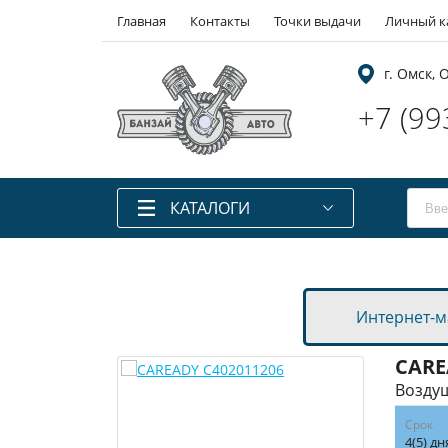
Главная
Контакты
Точки выдачи
Личный к
г. Омск,
+7 (99
КАТАЛОГИ
Каталоги запчастей
Laximo
Каталоги запчастей
Ilcats
Интернет-м
Каталоги запчастей
Автодилер
Запчасти китайских авто
CAR
Запчасти для ТО
Возду
Аккумуляторы
Срок
Масла
4(5) дн