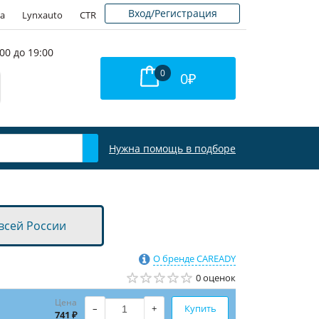
Вход/Регистрация
а
Lynxauto
CTR
00 до 19:00
0
0
₽
Нужна помощь в подборе
всей России
О бренде CAREADY
0 оценок
Цена
–
+
Купить
741 ₽