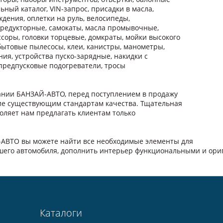
ьный каталог, VIN-запрос, присадки в масла,
дения, оплетки на руль, велосипеды,
 редукторные, самокаты, масла промывочные,
ссоры, головки торцевые, домкраты, мойки высокого
ытовые пылесосы, клеи, канистры, манометры,
ия, устройства пуско-зарядные, накидки с
. предпусковые подогреватели, тросы
пании БАНЗАЙ-АВТО, перед поступлением в продажу
ие существующим стандартам качества. Тщательная
оляет нам предлагать клиентам только
-АВТО вы можете найти все необходимые элементы для
ашего автомобиля, дополнить интерьер функциональными и ор
Каталоги