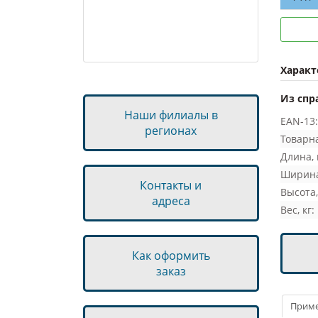
Автохимия
Автосвет
Шины
Характ
Диски
Бренды запчастей
Из спр
Наши филиалы в
EAN-13:
регионах
Товарна
Длина, 
Ширина
Контакты и
Высота,
адреса
Вес, кг:
Как оформить
заказ
Прим