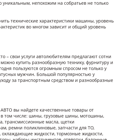
го уникальным, непохожим на собратьев не только
нить технические характеристики машины, уровень
характеристик во многом зависит и общий уровень
то – свои услуги автолюбителям предлагают сотни
 можно купить разнообразную технику, фурнитуру и
егодня пользуются огромным спросом не только у
татусных мужчин. Большой популярностью у
 уходу за транспортным средством и разнообразные
-АВТО вы найдете качественные товары от
 в том числе: шины, грузовые шины, мотошины,
ла, трансмиссионные масла, щетки
ам, ремни поликлиновые, запчасти для ТО,
я, охлаждающие жидкости, тормозные жидкости,
аторы, наборы инструментов, отвёртки, балонные