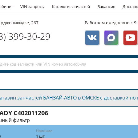
абинет
VIN-запросы
Каталоги запчастей
Вакансия
Доставк
 Орджоникидзе, 267
Работаем ежедневно с 9:
3) 399-30-29
агазин запчастей БАНЗАЙ-АВТО в ОМСКЕ с доставкой по 
EADY
C402011206
шный фильтр
Наличие
я
1 шт.