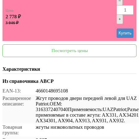
–
Цена
2 778 ₽
+
3 046 ₽
Купить
Посмотреть цены
Характеристики
Из справочника ABCP
EAN-13:
4660148695108
Расширенное
Жгут проводов двери передней левой для UAZ
описание:
Patriot.OEM:
3163372407040Применяемость:UAZPatriot;Разъ
применяемые в составе жгута: AX331, AX34201
AX34301, AX904, AX913, AX931, AX932.
Товарная
жгуты низковольтных проводов
группа: