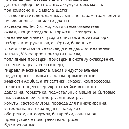
диски, подбор шин по авто, аккумуляторы, масла,
трансмиссионные масла, щетки
стеклоочистителей, лампы, лампы по параметрам, ремни
поликлиновые, запчасти для ТО,
аксессуары, TecDoc, жидкости стеклоомывателя,
охлаждающие жидкости, тормозные жидкости,
сигнальные жилеты, уход и очистка, ароматизаторы,
наборы инструментов, отвёртки, балонные
ключи, очистка от снега, льда и воды, оригинальный
каталог, VIN-запрос, присадки в масла,
топливные присадки, присадки в систему охлаждения,
оплетки на руль, велосипеды,
гидравлические масла, масла индустриальные
редукторные, самокаты, масла промывочные,
жидкости AdBlue, антисептики, смазки, компрессоры,
головки торцевые, домкраты, мойки высокого
давления, герметики, подметальные машины, бытовые
пылесосы, клеи, канистры, манометры,
хомуты, светофильтры, провода для прикуривания,
устройства пуско-зарядные, накидки с
обогревом, автоодеяла, батарейки, лопаты, эл.
предпусковые подогреватели, тросы
буксировочные.