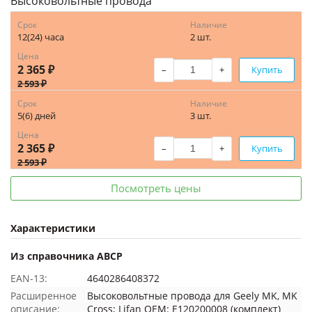
Высоковольтные провода
Срок
Наличие
12(24) часа
2 шт.
Цена
2 365 ₽
–
+
Купить
2 593 ₽
Срок
Наличие
5(6) дней
3 шт.
Цена
2 365 ₽
–
+
Купить
2 593 ₽
Посмотреть цены
Характеристики
Из справочника ABCP
EAN-13:
4640286408372
Расширенное
Высоковольтные провода для Geely MK, MK
описание:
Cross; Lifan OEM: E120200008 (комплект)