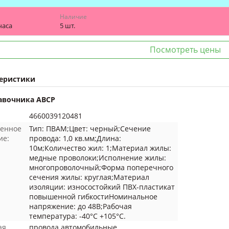
Наличие
часа
5 шт.
Посмотреть цены
еристики
авочника ABCP
4660039120481
енное
Тип: ПВАМ;Цвет: черный;Сечение
ие:
провода: 1,0 кв.мм;Длина:
10м;Количество жил: 1;Материал жилы:
медные проволоки;Исполнение жилы:
многопроволочный;Форма поперечного
сечения жилы: круглая;Материал
изоляции: износостойкий ПВХ-пластикат
повышенной гибкостиНоминальное
напряжение: до 48В;Рабочая
температура: -40°C +105°C.
ая
провода автомобильные