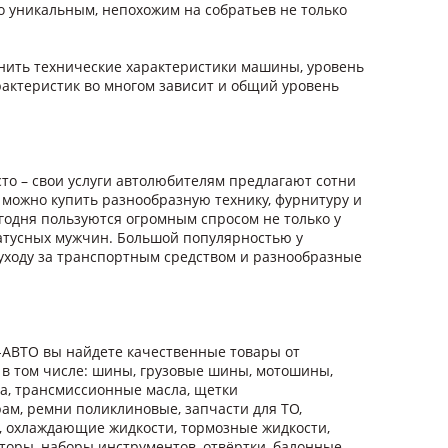
го уникальным, непохожим на собратьев не только
нить технические характеристики машины, уровень
характеристик во многом зависит и общий уровень
то – свои услуги автолюбителям предлагают сотни
 можно купить разнообразную технику, фурнитуру и
егодня пользуются огромным спросом не только у
татусных мужчин. Большой популярностью у
 уходу за транспортным средством и разнообразные
-АВТО вы найдете качественные товары от
 в том числе: шины, грузовые шины, мотошины,
ла, трансмиссионные масла, щетки
ам, ремни поликлиновые, запчасти для ТО,
я, охлаждающие жидкости, тормозные жидкости,
аторы, наборы инструментов, отвёртки, балонные