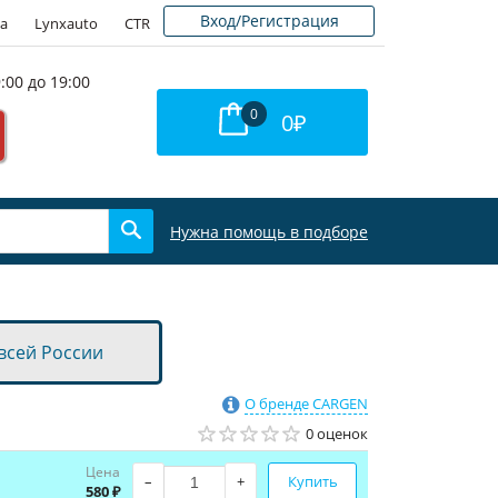
Вход/Регистрация
а
Lynxauto
CTR
:00 до 19:00
0
0
₽
Нужна помощь в подборе
всей России
О бренде CARGEN
0 оценок
Цена
–
+
Купить
580 ₽