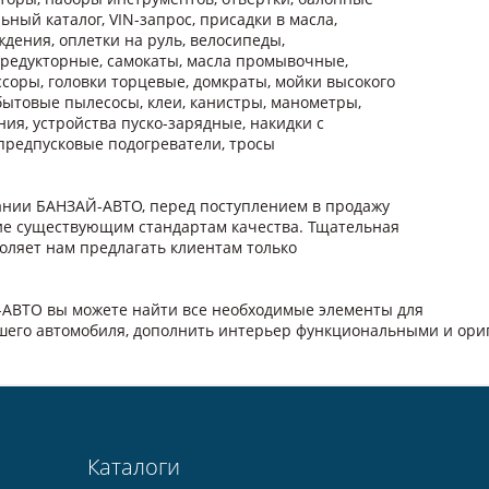
ьный каталог, VIN-запрос, присадки в масла,
дения, оплетки на руль, велосипеды,
 редукторные, самокаты, масла промывочные,
ссоры, головки торцевые, домкраты, мойки высокого
ытовые пылесосы, клеи, канистры, манометры,
ия, устройства пуско-зарядные, накидки с
. предпусковые подогреватели, тросы
пании БАНЗАЙ-АВТО, перед поступлением в продажу
ие существующим стандартам качества. Тщательная
оляет нам предлагать клиентам только
-АВТО вы можете найти все необходимые элементы для
ашего автомобиля, дополнить интерьер функциональными и ор
Каталоги