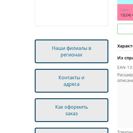
Автохимия
Срок
12(24) 
Автосвет
Шины
Диски
Бренды запчастей
Характ
Наши филиалы в
регионах
Из спр
EAN-13:
Расшир
Контакты и
описан
адреса
Как оформить
заказ
Товарн