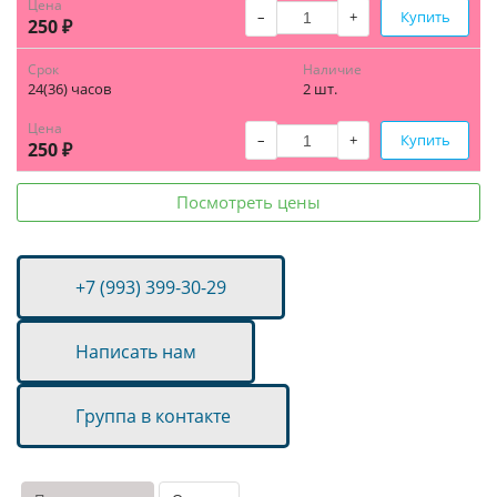
Цена
–
+
Купить
250 ₽
Срок
Наличие
24(36) часов
2 шт.
Цена
–
+
Купить
250 ₽
Посмотреть цены
+7 (993) 399-30-29
Написать нам
Группа в контакте