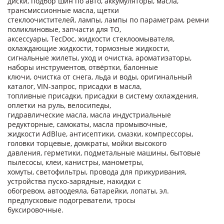
диски, подбор шин по авто, аккумуляторы, масла,
трансмиссионные масла, щетки
стеклоочистителей, лампы, лампы по параметрам, ремни
поликлиновые, запчасти для ТО,
аксессуары, TecDoc, жидкости стеклоомывателя,
охлаждающие жидкости, тормозные жидкости,
сигнальные жилеты, уход и очистка, ароматизаторы,
наборы инструментов, отвёртки, балонные
ключи, очистка от снега, льда и воды, оригинальный
каталог, VIN-запрос, присадки в масла,
топливные присадки, присадки в систему охлаждения,
оплетки на руль, велосипеды,
гидравлические масла, масла индустриальные
редукторные, самокаты, масла промывочные,
жидкости AdBlue, антисептики, смазки, компрессоры,
головки торцевые, домкраты, мойки высокого
давления, герметики, подметальные машины, бытовые
пылесосы, клеи, канистры, манометры,
хомуты, светофильтры, провода для прикуривания,
устройства пуско-зарядные, накидки с
обогревом, автоодеяла, батарейки, лопаты, эл.
предпусковые подогреватели, тросы
буксировочные.