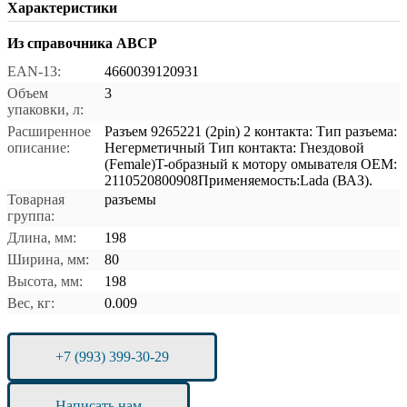
Характеристики
Из справочника ABCP
EAN-13:
4660039120931
Объем
3
упаковки, л:
Расширенное
Разъем 9265221 (2pin) 2 контакта: Тип разъема:
описание:
Негерметичный Тип контакта: Гнездовой
(Female)T-образный к мотору омывателя OEM:
2110520800908Применяемость:Lada (ВАЗ).
Товарная
разъемы
группа:
Длина, мм:
198
Ширина, мм:
80
Высота, мм:
198
Вес, кг:
0.009
+7 (993) 399-30-29
Написать нам