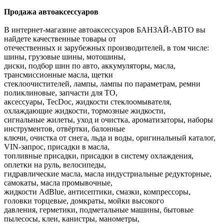
Продажа автоаксессуаров
В интернет-магазине автоаксессуаров БАНЗАЙ-АВТО вы
найдете качественные товары от
отечественных и зарубежных производителей, в том числе:
шины, грузовые шины, мотошины,
диски, подбор шин по авто, аккумуляторы, масла,
трансмиссионные масла, щетки
стеклоочистителей, лампы, лампы по параметрам, ремни
поликлиновые, запчасти для ТО,
аксессуары, TecDoc, жидкости стеклоомывателя,
охлаждающие жидкости, тормозные жидкости,
сигнальные жилеты, уход и очистка, ароматизаторы, наборы
инструментов, отвёртки, балонные
ключи, очистка от снега, льда и воды, оригинальный каталог,
VIN-запрос, присадки в масла,
топливные присадки, присадки в систему охлаждения,
оплетки на руль, велосипеды,
гидравлические масла, масла индустриальные редукторные,
самокаты, масла промывочные,
жидкости AdBlue, антисептики, смазки, компрессоры,
головки торцевые, домкраты, мойки высокого
давления, герметики, подметальные машины, бытовые
пылесосы, клеи, канистры, манометры,