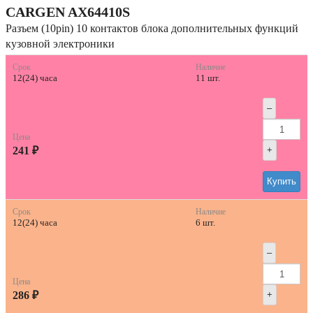
CARGEN
AX64410S
Разъем (10pin) 10 контактов блока дополнительных функций
кузовной электроники
Срок
Наличие
12(24) часа
11 шт.
–
Цена
241 ₽
+
Купить
Срок
Наличие
12(24) часа
6 шт.
–
Цена
286 ₽
+