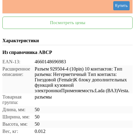
Купить
Посмотреть цены
Характеристики
Из справочника ABCP
EAN-13:
4660148696983
Расширенное
Разъем 929504-4 (10pin) 10 контактов: Тип
описание:
разъема: Негерметичный Тип контакта:
Гнездовой (Female)К блоку дополнительных
функций кузовной
электроникиПрименяемость:Lada (ВАЗ)Vesta.
Товарная
разъемы
группа:
Длина, мм:
50
Ширина, мм:
50
Высота, мм:
50
Вес, кг:
0.012