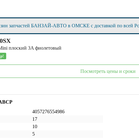
азин запчастей БАНЗАЙ-АВТО в ОМСКЕ с доставкой по всей Р
10SX
Mini плоский 3A фиолетовый
р!
Посмотреть цены и сроки
 ABCP
4057276554986
17
10
5