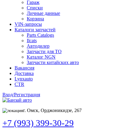
Гараж
Списки
Личные данные
Корзина
VIN-запросы
Каталоги запчастей
Parts Catalogs
Ilcats
Автодилер
Запчасти для ТО
Каталог NGN
Запчасти китайских авто
Вакансия
Доставка
Lynxauto
CTR
Вход/Регистрация
г. Омск, Орджоникидзе, 267
+7 (993) 399-30-29