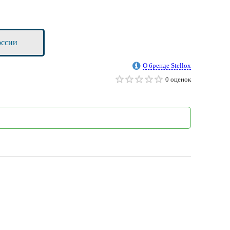
оссии
О бренде Stellox
0 оценок