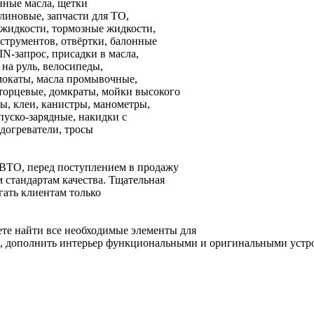
нные масла, щетки
линовые, запчасти для ТО,
 жидкости, тормозные жидкости,
нструментов, отвёртки, балонные
IN-запрос, присадки в масла,
на руль, велосипеды,
мокаты, масла промывочные,
 торцевые, домкраты, мойки высокого
ы, клеи, канистры, манометры,
пуско-зарядные, накидки с
одогреватели, тросы
ВТО, перед поступлением в продажу
стандартам качества. Тщательная
гать клиентам только
е найти все необходимые элементы для
я, дополнить интерьер функциональными и оригинальными устр