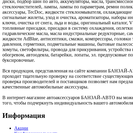
диски, подбор шин по авто, аккумуляторы, масла, трансмиссио
стеклоочистителей, лампы, лампы по параметрам, ремни полик
аксессуары, TecDoc, жидкости стеклоомывателя, охлаждающие
сигнальные жилеты, уход и очистка, ароматизаторы, наборы и
ключи, очистка от снега, льда и воды, оригинальный каталог, V
топливные присадки, присадки в систему охлаждения, оплетки 
гидравлические масла, масла индустриальные редукторные, са
жидкости AdBlue, антисептики, смазки, компрессоры, головки
давления, герметики, подметальные машины, бытовые пылесос
хомуты, светофильтры, провода для прикуривания, устройства 
обогревом, автоодеяла, батарейки, лопаты, эл. предпусковые п
буксировочные.
Вся продукция, представленная на сайте компании БАНЗАЙ-А
проходит тщательную проверку на соответствие существующим 
проверка производителей и поставщиков позволяет нам предла
качественные автомобильные аксессуары.
В интернет-магазине автоаксессуаров БАНЗАЙ-АВТО вы может
того, чтобы подчеркнуть индивидуальность вашего автомобил
Информация
Акции