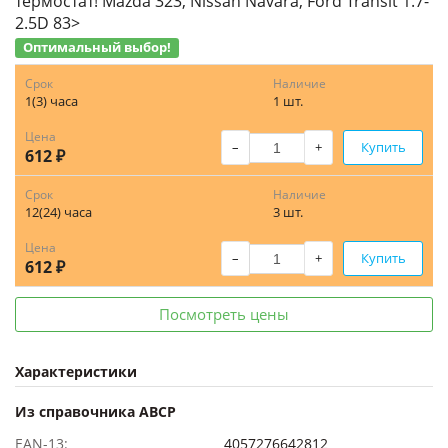
термостат! Mazda 323, Nissan Navara, Ford Transit 1.7-
2.5D 83>
Оптимальный выбор!
Срок
Наличие
1(3) часа
1 шт.
Цена
–
+
Купить
612 ₽
Срок
Наличие
12(24) часа
3 шт.
Цена
–
+
Купить
612 ₽
Посмотреть цены
Характеристики
Из справочника ABCP
EAN-13:
4057276642812