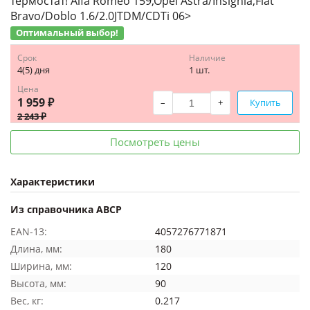
термостат! Alfa Romeo 159,Opel Astra/Insignia,Fiat
Bravo/Doblo 1.6/2.0JTDM/CDTi 06>
Оптимальный выбор!
Срок
Наличие
4(5) дня
1 шт.
Цена
1 959 ₽
–
+
Купить
2 243 ₽
Посмотреть цены
Характеристики
Из справочника ABCP
EAN-13:
4057276771871
Длина, мм:
180
Ширина, мм:
120
Высота, мм:
90
Вес, кг:
0.217