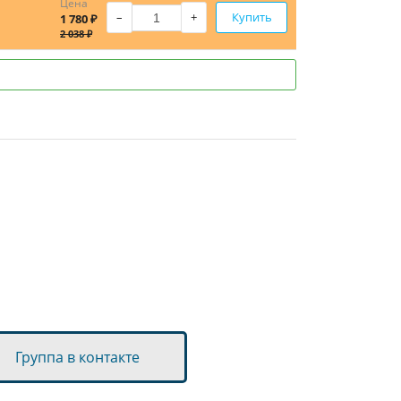
Цена
–
+
Купить
1 780 ₽
2 038 ₽
Группа в контакте