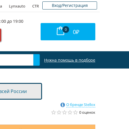
Вход/Регистрация
а
Lynxauto
CTR
:00 до 19:00
0
0
₽
Нужна помощь в подборе
всей России
О бренде Stellox
0 оценок