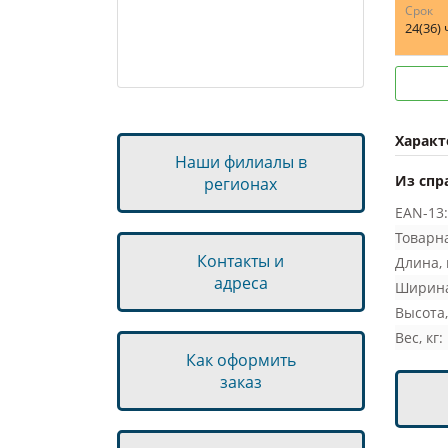
Срок
Автохимия
24(36)
Автосвет
Шины
Диски
Бренды запчастей
Характ
Наши филиалы в
Из спр
регионах
EAN-13:
Товарна
Контакты и
Длина, 
адреса
Ширина
Высота,
Вес, кг:
Как оформить
заказ