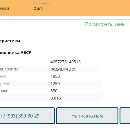
Наличие
 часов
2 шт.
Посмотреть цены
еристики
авочника ABCP
4057276140516
я группа:
подушки двс
мм:
1950
, мм:
1250
 мм:
850
0.815
+7 (993) 399-30-29
Написать нам