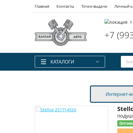
Главная
Контакты
Точки выдачи
Личный к
г
+7 (99
КАТАЛОГИ
Каталоги запчастей
Laximo
Каталоги запчастей
Ilcats
Интернет-м
Каталоги запчастей
Автодилер
Запчасти китайских авто
Stell
Запчасти для ТО
подушк
Аккумуляторы
Оптим
Масла