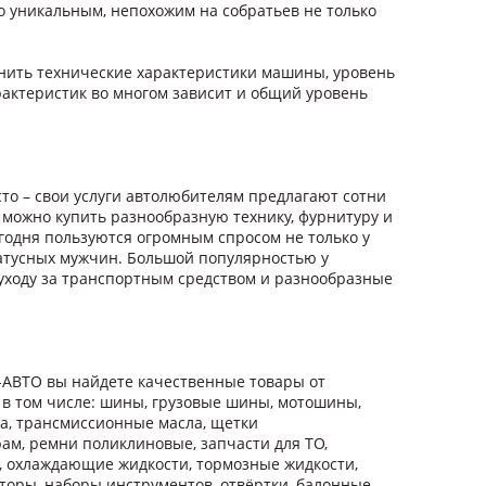
го уникальным, непохожим на собратьев не только
нить технические характеристики машины, уровень
характеристик во многом зависит и общий уровень
то – свои услуги автолюбителям предлагают сотни
 можно купить разнообразную технику, фурнитуру и
егодня пользуются огромным спросом не только у
татусных мужчин. Большой популярностью у
 уходу за транспортным средством и разнообразные
-АВТО вы найдете качественные товары от
 в том числе: шины, грузовые шины, мотошины,
ла, трансмиссионные масла, щетки
ам, ремни поликлиновые, запчасти для ТО,
я, охлаждающие жидкости, тормозные жидкости,
аторы, наборы инструментов, отвёртки, балонные