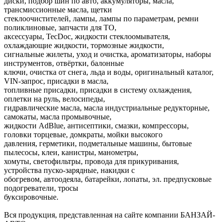
диски, подбор шин по авто, аккумуляторы, масла,
трансмиссионные масла, щетки
стеклоочистителей, лампы, лампы по параметрам, ремни
поликлиновые, запчасти для ТО,
аксессуары, TecDoc, жидкости стеклоомывателя,
охлаждающие жидкости, тормозные жидкости,
сигнальные жилеты, уход и очистка, ароматизаторы, наборы
инструментов, отвёртки, балонные
ключи, очистка от снега, льда и воды, оригинальный каталог,
VIN-запрос, присадки в масла,
топливные присадки, присадки в систему охлаждения,
оплетки на руль, велосипеды,
гидравлические масла, масла индустриальные редукторные,
самокаты, масла промывочные,
жидкости AdBlue, антисептики, смазки, компрессоры,
головки торцевые, домкраты, мойки высокого
давления, герметики, подметальные машины, бытовые
пылесосы, клеи, канистры, манометры,
хомуты, светофильтры, провода для прикуривания,
устройства пуско-зарядные, накидки с
обогревом, автоодеяла, батарейки, лопаты, эл. предпусковые
подогреватели, тросы
буксировочные.
Вся продукция, представленная на сайте компании БАНЗАЙ-